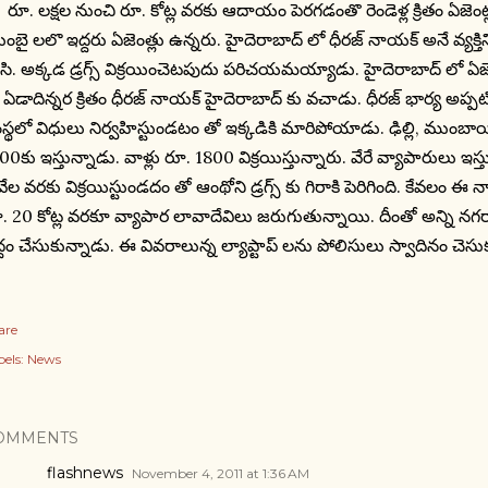
. లక్షల నుంచి రూ. కోట్ల వరకు ఆదాయం పెరగడంతొ రెండెళ్ల క్రితం ఏజెంట
ంబై లలొ ఇద్దరు ఏజెంత్లు ఉన్నరు. హైదెరాబాద్ లో ధీరజ్ నాయక్ అనే వ్య
సి. అక్కడ డ్రగ్స్ విక్రయించెటపుదు పరిచయమయ్యాడు. హైదెరాబాద్ లో ఏ
 ఏడాదిన్నర క్రితం ధీరజ్ నాయక్ హైదెరాబాద్ కు వచాడు. ధీరజ్ భార్య అప్పటికె
స్థలో విధులు నిర్వహిస్టుండటం తో ఇక్కడికి మారిపోయాడు. ఢిల్లి, ముంబా
00కు ఇస్తున్నాడు. వాళ్లు రూ. 1800 విక్రయిస్తున్నారు. వేరే వ్యాపారులు ఇస్తున్
వేల వరకు విక్రయిస్టుండదం తో ఆంథోని డ్రగ్స్ కు గిరాకి పెరిగింది. కేవలం ఈ
. 20 కోట్ల వరకూ వ్యాపార లావాదేవిలు జరుగుతున్నాయి. దీంతో అన్ని నగరాల
ద్దం చేసుకున్నాడు. ఈ వివరాలున్న ల్యాప్టాప్ లను పోలిసులు స్వాదినం చెసు
are
els:
News
OMMENTS
flashnews
November 4, 2011 at 1:36 AM