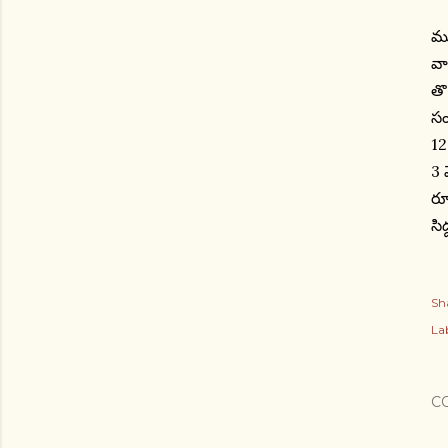
రూ
ము
వా
తొ
సం
12
3 
రూ
సి
Sh
Lab
C