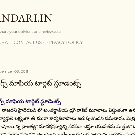
Skip to main content
NDARI.IN
 share your opinions and reviews etc!
CHAT
CONTACT US
PRIVACY POLICY
vember 03, 2011
రగ్స్ మాఫియ టార్గెట్ స్టూడెంట్స్
రగ్స్ మాఫియ టార్గెట్ స్టూడెంట్స్
జధని హైదెరబద్ లొ అంతర్జాతీయ డ్రగ్ రాకెట్ మూలాలు విస్త్రుతంగా ఉన్
ధ్యార్తులె లక్ష్యంగా ఈ ముఠా కార్యకలాపాలు జరుపుతొందని సమచారం. మెట్రొ న
ాషాలలున్న ప్రాంతల్లొ మాదకద్రవ్యాల్ని సరఫరా చెస్తూ యువతను మత్తులొ ద
ొని పథకం పన్నడని తెలుస్తొంది. ఐదేల్లుగా గుట్టుగ సాగిస్తున్న కార్యకలాప