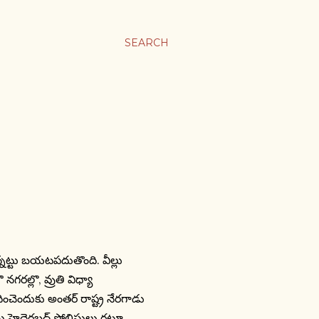
SEARCH
నట్టు బయటపదుతొంది. వీల్లు
గరల్లొ, వ్రుతి విధ్యా
ించెందుకు అంతర్ రాష్ట్ర నేరగాడు
లను హైదెరబద్ పోలిసులు రట్టూ