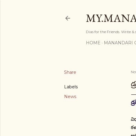
MY.MANA
Dias for the Friends. Write &
HOME
MANANDARI 
Share
No
డ్
Labels
News
డ్
రా
వి
కళ
ఆథ