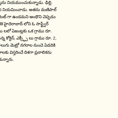
్లను నియముంచుకున్నాడు. ఢిల్లి,
క్తిని నియమించాడు. అతను మణిపాల్
జెంట్ గా ఉండమని ఆంథొని చెప్పడం
 హైదెరాబాద్ లోని ఓ సాఫ్ట్వేర్
యి లలో ఏజంట్లకు ఒక గ్రాము రూ.
న కోకైన్, ఎక్స్ట్సీ లు గ్రాము రూ. 2,
 నాలుగు మెట్రో నగరాల నుంచె ఏడదికి
కు విస్తరించే దిశగా ప్రనాలికను
కున్నారు.