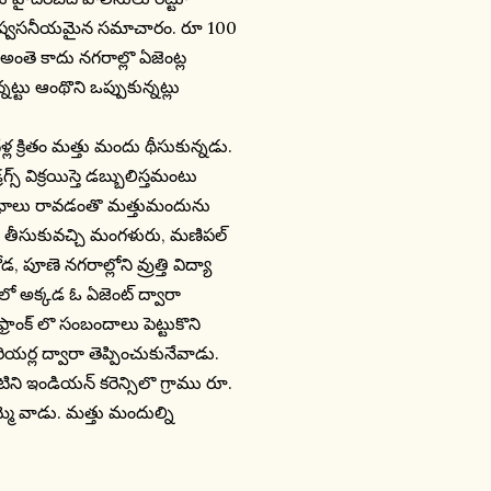
 విష్వసనీయమైన సమాచారం. రూ 100
 అంతె కాదు నగరాల్లొ ఏజెంట్ల
్నట్టు ఆంథొని ఒప్పుకున్నట్లు
ల క్రితం మత్తు మందు థీసుకున్నడు.
్ విక్రయిస్తె డబ్బులిస్తమంటు
ీ లాభాలు రావడంతొ మత్తుమందును
ొకైన్ తీసుకువచ్చి మంగళురు, మణిపల్
, పూణె నగరాల్లోని వ్రుత్తి విద్యా
ం లో అక్కడ ఓ ఏజెంట్ ద్వారా
రాంక్ లొ సంబందాలు పెట్టుకొని
రియర్ల ద్వారా తెప్పించుకునేవాడు.
ిని ఇండియన్ కరెన్సిలొ గ్రాము రూ.
మె వాడు. మత్తు మందుల్ని