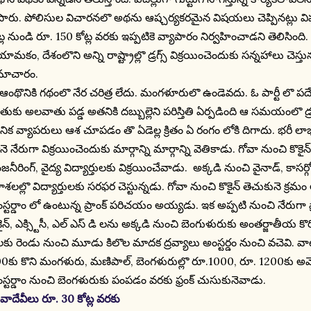
సారు. పోలిసుల విచారనలొ అథను ఆష్చర్యకరమైన విషయలు చెప్పినట్లు
ట్ల నుండి రూ. 150 కోట్ల వరకు ఇప్పటికె వ్యాపారం నిర్వహించాడని తెలిసింది.
యామకం, దేశంలొని అన్ని రాష్ట్రాల్లొ డ్రగ్స్ విక్రయించెందుకు సన్నహాలు చెస్తున
మాచారం.
థొనికి గథంలొ నేర చరిత్ర లేదు. మంగళూరులొ ఉండెవదు. ఓ పార్టీ లొ పదేళ్
ుకు అలవాతు పడ్డ అతనికి దబ్బుల్లెని పరిస్తితి ఏర్పడింది ఆ సమయంలొ డ్రగ్స
తానిక వ్యాపరులు ఆశ చూపడం తొ ఏడెల్ల క్రితం ఏ రంగం లోకి దిగాదు. భర
నె నేరుగా విక్రయించెందుకు మార్గాన్ని మార్గాన్ని వెతికాడు. గోవా నుంచి క
జనీరింగ్, వైద్య విద్యార్తులకు విక్రయించేవాడు. అక్కడి నుంచి వైనాడ్, కాసర్గోడ
ాశలల్లొ విద్యార్తులకు సరఫర చెస్టున్నడు. గోవా నుంచి కొకైన్ తెచుకునె క్రమ
స్టర్డాం లో ఉంటున్న ప్రాంక్ పరిచయం అయ్యడు. ఇక అప్పటి నుంచి నేరుగా ఫ్
కైన్, ఎక్స్టిసీ, ఎల్ ఎస్ డి లను అక్కడి నుంచి బెంగుళురుకు అంతర్జాతీయ కొ
లకు రెండు నుంచి మూడు కిలొల మాదక ద్రవ్యాలు అంస్టర్డం నుంచి వచెవి. వాట
0కు కొని మంగళురు, మణిపాల్, బెంగళురుల్లొ రూ.1000, రూ. 1200కు అమ్
స్టర్డాం నుంచి బెంగళురుకు పంపడం వరకు ఫ్రంక్ చుసుకునెవాడు.
వాదేవీలు రూ. 30 కోట్ల వరకు