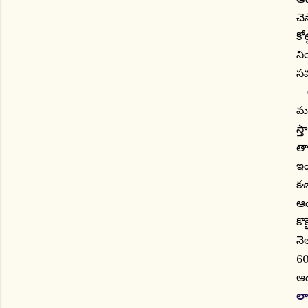
చె
కో
ని
స
ఆం
మత
స్
తా
ఇం
కళ
ఆం
కొ
నె
60
ఆం
లా