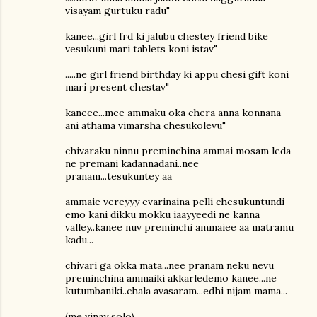
visayam gurtuku radu"
kanee...girl frd ki jalubu chestey friend bike
vesukuni mari tablets koni istav"
.....ne girl friend birthday ki appu chesi gift koni
mari present chestav"
kaneee...mee ammaku oka chera anna konnana
ani athama vimarsha chesukolevu"
chivaraku ninnu preminchina ammai mosam leda
ne premani kadannadani..nee
pranam...tesukuntey aa
ammaie vereyyy evarinaina pelli chesukuntundi
emo kani dikku mokku iaayyeedi ne kanna
valley..kanee nuv preminchi ammaiee aa matramu
kadu...
chivari ga okka mata...nee pranam neku nevu
preminchina ammaiki akkarledemo kanee...ne
kutumbaniki..chala avasaram...edhi nijam mama...
(me vinay solo)