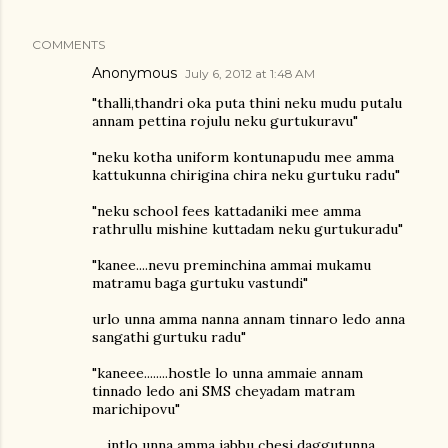
COMMENTS
Anonymous
July 6, 2012 at 1:48 AM
"thalli,thandri oka puta thini neku mudu putalu
annam pettina rojulu neku gurtukuravu"
"neku kotha uniform kontunapudu mee amma
kattukunna chirigina chira neku gurtuku radu"
"neku school fees kattadaniki mee amma
rathrullu mishine kuttadam neku gurtukuradu"
"kanee....nevu preminchina ammai mukamu
matramu baga gurtuku vastundi"
urlo unna amma nanna annam tinnaro ledo anna
sangathi gurtuku radu"
"kaneee........hostle lo unna ammaie annam
tinnado ledo ani SMS cheyadam matram
marichipovu"
.....intlo unna amma jabbu chesi daggutunna