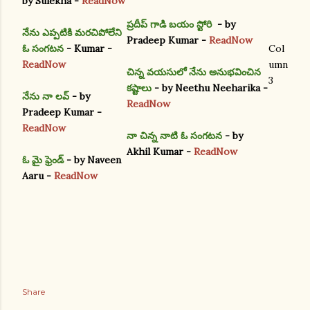
by Sulekha -
ReadNow
ప్రదీప్ గాడి బయం స్టోరి
- by
నేను ఎప్పటికి మరచిపోలేని
Pradeep Kumar -
ReadNow
ఓ సంగటన
- Kumar -
Col
ReadNow
umn
చిన్న వయసులో నేను అనుభవించిన
3
కష్టాలు
- by Neethu Neeharika -
నేను నా లవ్
- by
ReadNow
Pradeep Kumar -
ReadNow
నా చిన్న నాటి ఓ సంగటన
- by
Akhil Kumar -
ReadNow
ఓ మై ఫ్రెండ్
- by Naveen
Aaru -
ReadNow
Share