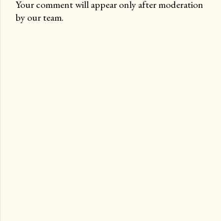
Your comment will appear only after moderation
by our team.
P
o
s
t
a
C
o
m
m
e
n
t